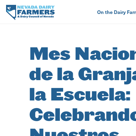
Skip
to
On the Dairy Far
main
content
Mes Nacio
de la Granj
la Escuela:
Celebrand
Nuestros