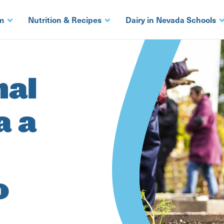
m
Nutrition & Recipes
Dairy in Nevada Schools
nal
a a
o