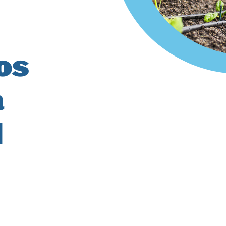
os
a
d