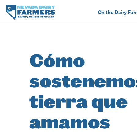
Skip
to
On the Dairy Far
main
content
Cómo
sostenemos
tierra que
amamos